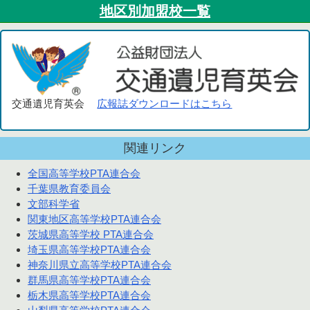
地区別加盟校一覧
交通遺児育英会
広報誌ダウンロードはこちら
関連リンク
全国高等学校PTA連合会
千葉県教育委員会
文部科学省
関東地区高等学校PTA連合会
茨城県高等学校 PTA連合会
埼玉県高等学校PTA連合会
神奈川県立高等学校PTA連合会
群馬県高等学校PTA連合会
栃木県高等学校PTA連合会