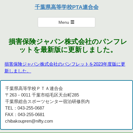
本連合会は、個々を尊重し楽しく支え・励まし合い、達成感のある
千葉県高等学校PTA連合会
活動を通して親として学び、成長を実感できる連合会を目指しま
千葉県高等学校PTA連合会
す。
Menu
損害保険ジャパン株式会社のパンフレ
ットを最新版に更新しました。
損害保険ジャパン株式会社のパンフレットを2023年度版に更
新しました。
千葉県高等学校ＰＴＡ連合会
〒263－0011 千葉市稲毛区天台町285
千葉県総合スポーツセンター宿泊研修所内
TEL：043-255-0687
FAX：043-255-0681
chibakoupren@nifty.com