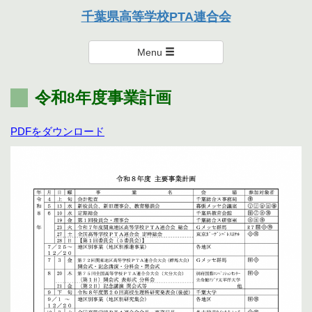
本連合会は、個々を尊重し楽しく支え・励まし合い、達成感のある
千葉県高等学校PTA連合会
活動を通して親として学び、成長を実感できる連合会を目指しま
千葉県高等学校PTA連合会
す。
Menu
令和8年度事業計画
PDFをダウンロード