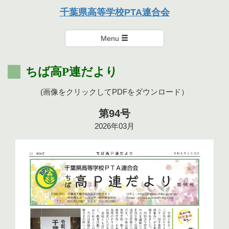
本連合会は、個々を尊重し楽しく支え・励まし合い、達成感のある
千葉県高等学校PTA連合会
活動を通して親として学び、成長を実感できる連合会を目指しま
千葉県高等学校PTA連合会
す。
Menu
ちば高P連だより
(画像をクリックしてPDFをダウンロード）
第94号
2026年03月