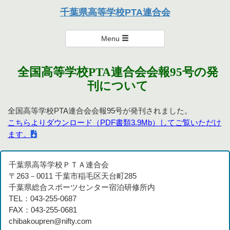
本連合会は、個々を尊重し楽しく支え・励まし合い、達成感のある
千葉県高等学校PTA連合会
活動を通して親として学び、成長を実感できる連合会を目指しま
千葉県高等学校PTA連合会
す。
Menu
全国高等学校PTA連合会会報95号の発
刊について
全国高等学校PTA連合会会報95号が発刊されました。
こちらよりダウンロード（PDF書類3.9Mb）してご覧いただけ
ます。
千葉県高等学校ＰＴＡ連合会
〒263－0011 千葉市稲毛区天台町285
千葉県総合スポーツセンター宿泊研修所内
TEL：043-255-0687
FAX：043-255-0681
chibakoupren@nifty.com