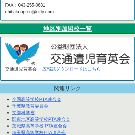
FAX：043-255-0681
chibakoupren@nifty.com
地区別加盟校一覧
交通遺児育英会
広報誌ダウンロードはこちら
関連リンク
全国高等学校PTA連合会
千葉県教育委員会
文部科学省
関東地区高等学校PTA連合会
茨城県高等学校 PTA連合会
埼玉県高等学校PTA連合会