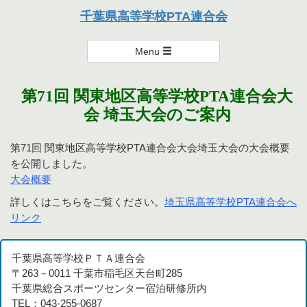
本連合会は、個々を尊重し楽しく支え・励まし合い、達成感のある
千葉県高等学校PTA連合会
活動を通して親として学び、成長を実感できる連合会を目指しま
千葉県高等学校PTA連合会
す。
Menu
第71回 関東地区高等学校PTA連合会大
会 埼玉大会のご案内
第71回 関東地区高等学校PTA連合会大会埼玉大会の大会概要
を公開しました。
大会概要
詳しくはこちらをご覧ください。
埼玉県高等学校PTA連合会へ
リンク
千葉県高等学校ＰＴＡ連合会
〒263－0011 千葉市稲毛区天台町285
千葉県総合スポーツセンター宿泊研修所内
TEL：043-255-0687