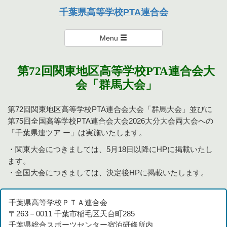
本連合会は、個々を尊重し楽しく支え・励まし合い、達成感のある
千葉県高等学校PTA連合会
活動を通して親として学び、成長を実感できる連合会を目指しま
千葉県高等学校PTA連合会
す。
Menu
第72回関東地区高等学校PTA連合会大
会「群馬大会」
第72回関東地区高等学校PTA連合会大会「群馬大会」並びに
第75回全国高等学校PTA連合会大会2026大分大会両大会への
「千葉県連ツア ー」は実施いたします。
・関東大会につきましては、5月18日以降にHPに掲載いたし
ます。
・全国大会につきましては、決定後HPに掲載いたします。
千葉県高等学校ＰＴＡ連合会
〒263－0011 千葉市稲毛区天台町285
千葉県総合スポーツセンター宿泊研修所内