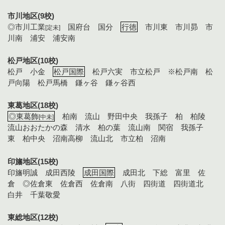
市川地区(9校)
◎市川工業
国府台 国分
行徳
市川東 市川昴 市
[定未]
川南 浦安 浦安南
松戸地区(10校)
松戸 小金
松戸国際
松戸六実 市立松戸 ※松戸南 松
戸向陽 松戸馬橋 鎌ヶ谷 鎌ヶ谷西
東葛地区(18校)
◎東葛飾
柏南 流山 野田中央 我孫子 柏 柏陵
[中未]
流山おおたかの森 清水 柏の葉 流山南 関宿 我孫子
東 柏中央 沼南高柳 流山北 市立柏 沼南
印旛地区(15校)
印旛明誠 成田西陵
成田国際
成田北 下総 富里 佐
倉 ◎佐倉東 佐倉西 佐倉南 八街 四街道 四街道北
白井 千葉敬愛
東総地区(12校)