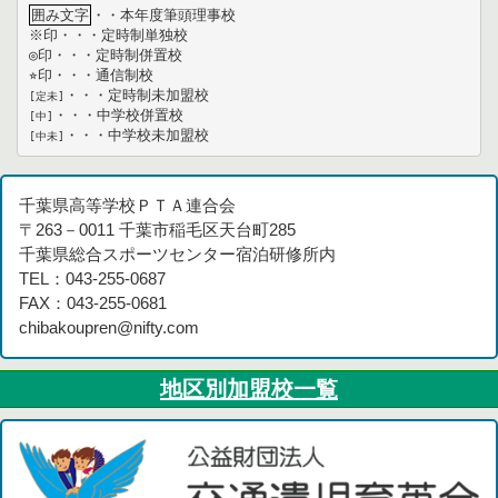
囲み文字
・・本年度筆頭理事校

※印・・・定時制単独校

◎印・・・定時制併置校

[定未]
[中]
[中未]
千葉県高等学校ＰＴＡ連合会
〒263－0011 千葉市稲毛区天台町285
千葉県総合スポーツセンター宿泊研修所内
TEL：043-255-0687
FAX：043-255-0681
chibakoupren@nifty.com
地区別加盟校一覧