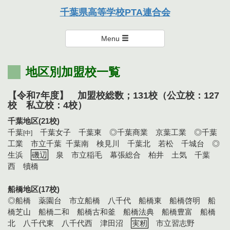
本連合会は、個々を尊重し楽しく支え・励まし合い、達成感のある
千葉県高等学校PTA連合会
活動を通して親として学び、成長を実感できる連合会を目指しま
千葉県高等学校PTA連合会
す。
Menu
地区別加盟校一覧
【令和7年度】 加盟校総数；131校（公立校：127
校 私立校：4校）
千葉地区(21校)
千葉
千葉女子 千葉東 ◎千葉商業 京葉工業 ◎千葉
[中]
工業 市立千葉 千葉南 検見川 千葉北 若松 千城台 ◎
生浜
磯辺
泉 市立稲毛 幕張総合 柏井 土気 千葉
西 犢橋
船橋地区(17校)
◎船橋 薬園台 市立船橋 八千代 船橋東 船橋啓明 船
橋芝山 船橋二和 船橋古和釜 船橋法典 船橋豊富 船橋
北 八千代東 八千代西 津田沼
実籾
市立習志野