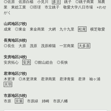
◎佐原 佐原白楊 小見川
多古
銚子 ◎銚子商業 旭農
業 東総工業 ◎匝瑳 市立銚子 敬愛大学八日市場 ⭐︎わせ
がく
山武地区(7校)
成東 ◎東金 東金商業 大網 九十九里
松尾
横芝敬愛
長夷地区(6校)
◎長生 大原 茂原 茂原樟陽 一宮商業
大多喜
安房地区(4校)
安房拓心
安房
◎館山総合 ◎長狭
君津地区(7校)
木更津 ◎木更津東 君津商業 君津青葉 君津 袖ヶ浦
天羽
市原地区(5校)
市原
京葉
市原緑 姉崎 市原八幡