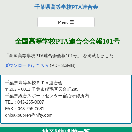
本連合会は、個々を尊重し楽しく支え・励まし合い、達成感のある
千葉県高等学校PTA連合会
活動を通して親として学び、成長を実感できる連合会を目指しま
千葉県高等学校PTA連合会
す。
Menu
全国高等学校PTA連合会会報101号
「全国高等学校PTA連合会会報101号」 を掲載しました
ダウンロードはこちら
(PDF 3.3MB)
千葉県高等学校ＰＴＡ連合会
〒263－0011 千葉市稲毛区天台町285
千葉県総合スポーツセンター宿泊研修所内
TEL：043-255-0687
FAX：043-255-0681
chibakoupren@nifty.com
地区別加盟校一覧